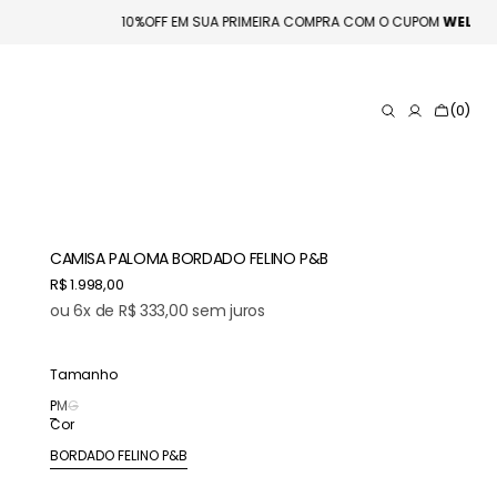

10%OFF EM SUA PRIMEIRA COMPRA COM O CUPOM
WE
Carrinho
(0)
0
itens
CAMISA PALOMA BORDADO FELINO P&B
Preço
R$ 1.998,00
normal
ou 6x de R$ 333,00 sem juros
Tamanho
P
M
G
Variante
Variante
Variante
Cor
esgotada
esgotada
esgotada
ou
ou
ou
BORDADO FELINO P&B
Variante
indisponível
indisponível
indisponível
esgotada