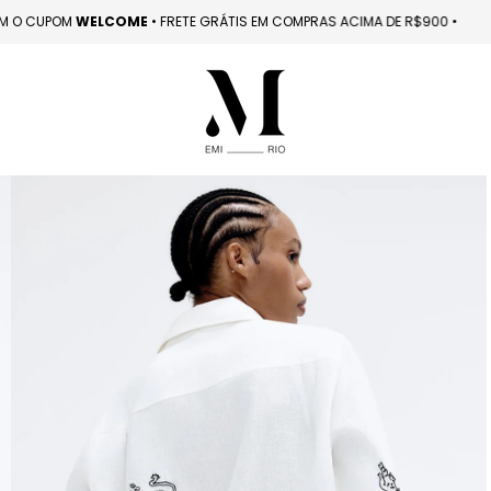
PRA COM O CUPOM
WELCOME 󠁯
•󠁏󠁏 FRETE GRÁTIS EM COMPRAS ACIMA DE R$900
󠁯
•󠁏