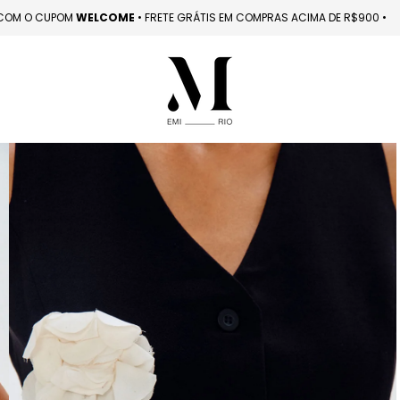
OMPRA COM O CUPOM
WELCOME 󠁯
•󠁏󠁏 FRETE GRÁTIS EM COMPRAS ACIMA DE R$9