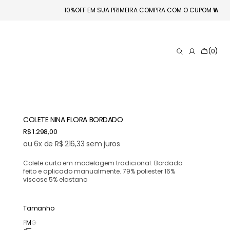
00
󠁯
•󠁏󠁏
10%OFF EM SUA PRIMEIRA COMPRA COM O CUPOM
Carrinho
(0)
0
itens
COLETE NINA FLORA BORDADO
Preço
R$ 1.298,00
normal
ou 6x de R$ 216,33 sem juros
Colete curto em modelagem tradicional. Bordado
feito e aplicado manualmente. 79% poliester 16%
viscose 5% elastano
Tamanho
P
M
G
Variante
Variante
Variante