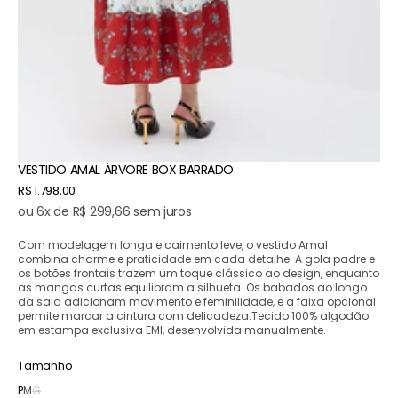
VESTIDO AMAL ÁRVORE BOX BARRADO
Preço
R$ 1.798,00
normal
ou 6x de R$ 299,66 sem juros
Com modelagem longa e caimento leve, o vestido Amal
combina charme e praticidade em cada detalhe. A gola padre e
os botões frontais trazem um toque clássico ao design, enquanto
as mangas curtas equilibram a silhueta. Os babados ao longo
da saia adicionam movimento e feminilidade, e a faixa opcional
permite marcar a cintura com delicadeza.Tecido 100% algodão
em estampa exclusiva EMI, desenvolvida manualmente.
Tamanho
P
M
G
Variante
Variante
Variante