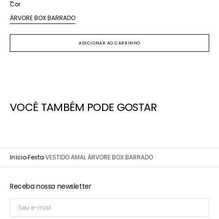
Cor
esgotada
esgotada
esgotada
ou
ou
ou
ÁRVORE BOX BARRADO
Variante
indisponível
indisponível
indisponível
esgotada
ou
ADICIONAR AO CARRINHO
indisponível
VOCÊ TAMBÉM PODE GOSTAR
Início
Festa
VESTIDO AMAL ÁRVORE BOX BARRADO
Receba nossa newsletter
Seu
e-