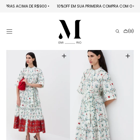
PULAR PARA O
 EM COMPRAS ACIMA DE R$900
󠁯
•󠁏󠁏
10%OFF EM SUA PRIMEIRA COMPRA COM O 
CONTEÚDO
Carrinho
(0)
0
itens
Abrir
Abrir
mídia
mídia
1
2
na
na
galeria
galeria