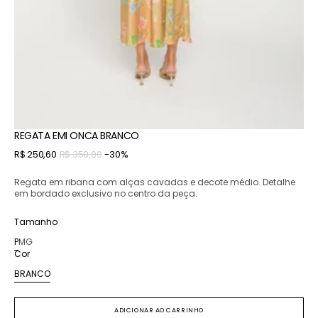
REGATA EMI ONCA BRANCO
Preço
R$ 250,60
R$ 358,00
-30%
Preço
promocional
normal
Regata em ribana com alças cavadas e decote médio. Detalhe
em bordado exclusivo no centro da peça.
Tamanho
P
M
G
Variante
Variante
Variante
Cor
esgotada
esgotada
esgotada
ou
ou
ou
BRANCO
Variante
indisponível
indisponível
indisponível
esgotada
ou
ADICIONAR AO CARRINHO
indisponível