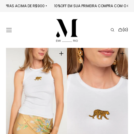
PULAR PARA O
 EM COMPRAS ACIMA DE R$900
󠁯
•󠁏󠁏
10%OFF EM SUA PRIMEIRA COMPRA COM O 
CONTEÚDO
Carrinho
(0)
0
itens
Abrir
Abrir
mídia
mídia
1
2
na
na
galeria
galeria