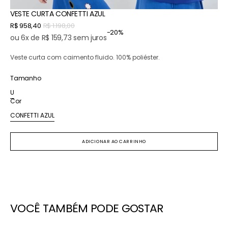
VESTE CURTA CONFETTI AZUL
Preço
R$ 958,40
R$ 1.198,00
-20%
Preço
promocional
ou 6x de R$ 159,73 sem juros
normal
Veste curta com caimento fluido. 100% poliéster.
Tamanho
U
Variante
Cor
esgotada
ou
CONFETTI AZUL
Variante
indisponível
esgotada
ou
ADICIONAR AO CARRINHO
indisponível
VOCÊ TAMBÉM PODE GOSTAR