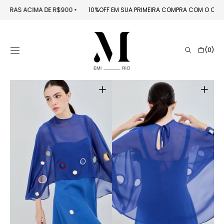
PULAR PARA O
EM COMPRAS ACIMA DE R$900
󠁯
•󠁏󠁏
10%OFF EM SUA PRIMEIRA COMPRA COM O C
CONTEÚDO
Carrinho
(0)
0
itens
Abrir
Abrir
mídia
mídia
1
2
na
na
galeria
galeria