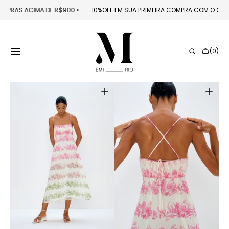
PULAR PARA O
EM COMPRAS ACIMA DE R$900
󠁯
•󠁏󠁏
10%OFF EM SUA PRIMEIRA COMPRA COM O C
CONTEÚDO
Carrinho
(0)
0
itens
Abrir
Abrir
mídia
mídia
1
2
na
na
galeria
galeria