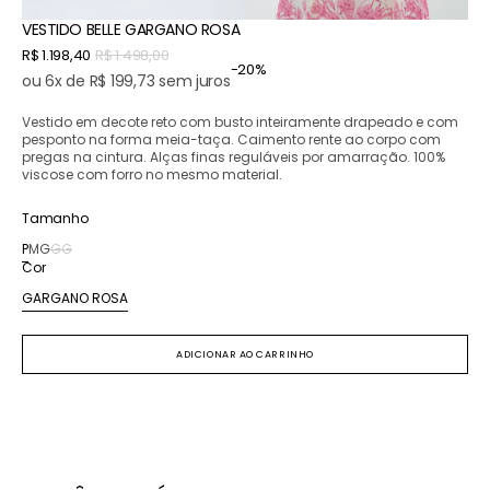
VESTIDO BELLE GARGANO ROSA
Preço
R$ 1.198,40
R$ 1.498,00
-20%
Preço
promocional
ou 6x de R$ 199,73 sem juros
normal
Vestido em decote reto com busto inteiramente drapeado e com
pesponto na forma meia-taça. Caimento rente ao corpo com
pregas na cintura. Alças finas reguláveis por amarração. 100%
viscose com forro no mesmo material.
Tamanho
P
M
G
GG
Variante
Variante
Variante
Variante
Cor
esgotada
esgotada
esgotada
esgotada
ou
ou
ou
ou
GARGANO ROSA
Variante
indisponível
indisponível
indisponível
indisponível
esgotada
ou
ADICIONAR AO CARRINHO
indisponível