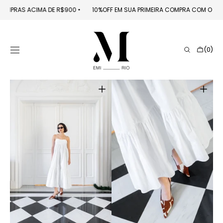
PULAR PARA O
S EM COMPRAS ACIMA DE R$900
󠁯
•󠁏󠁏
10%OFF EM SUA PRIMEIRA COMPRA COM O
CONTEÚDO
Carrinho
(0)
0
itens
Abrir
Abrir
mídia
mídia
1
2
na
na
galeria
galeria