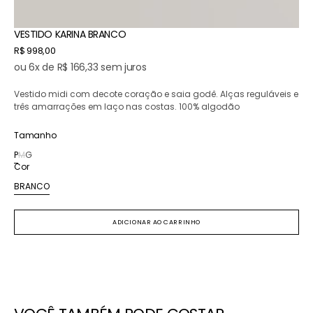
VESTIDO KARINA BRANCO
Preço
R$ 998,00
normal
ou 6x de R$ 166,33 sem juros
Vestido midi com decote coração e saia godê. Alças reguláveis e
três amarrações em laço nas costas. 100% algodão
Tamanho
P
M
G
Variante
Variante
Variante
Cor
esgotada
esgotada
esgotada
ou
ou
ou
BRANCO
Variante
indisponível
indisponível
indisponível
esgotada
ou
ADICIONAR AO CARRINHO
indisponível