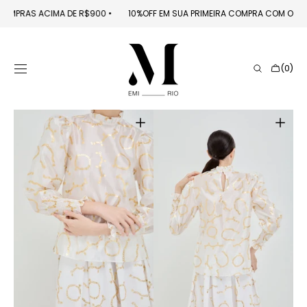
PULAR PARA O
S EM COMPRAS ACIMA DE R$900
󠁯
•󠁏󠁏
10%OFF EM SUA PRIMEIRA COMPRA COM O
CONTEÚDO
Carrinho
(0)
0
itens
Abrir
Abrir
mídia
mídia
1
2
na
na
galeria
galeria