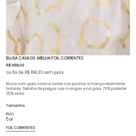
BLUSA CASA DE ABELHA FOIL CORRENTES
Preço
R$ 998,00
normal
ou 6x de R$ 166,33 sem juros
Blusa com gola careca, lastex nos punhos e manga levemente
bufante. Detalhe de pregas nas mangas e na gola. 75% poliéster
25% seda.
Tamanho
P
M
G
Variante
Variante
Variante
Cor
esgotada
esgotada
esgotada
ou
ou
ou
FOIL CORRENTES
Variante
indisponível
indisponível
indisponível
esgotada