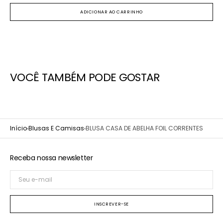
ou
ADICIONAR AO CARRINHO
indisponível
VOCÊ TAMBÉM PODE GOSTAR
Início
Blusas E Camisas
BLUSA CASA DE ABELHA FOIL CORRENTES
Receba nossa newsletter
Seu
e-
mail
INSCREVER-SE