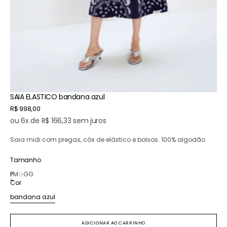
SAIA ELASTICO bandana azul
Preço
R$ 998,00
normal
ou 6x de R$ 166,33 sem juros
Saia midi com pregas, cós de elástico e bolsos. 100% algodão
Tamanho
P
M
G
GG
Variante
Variante
Variante
Variante
Cor
esgotada
esgotada
esgotada
esgotada
ou
ou
ou
ou
bandana azul
Variante
indisponível
indisponível
indisponível
indisponível
esgotada
ou
ADICIONAR AO CARRINHO