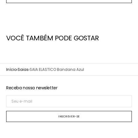
indisponível
VOCÊ TAMBÉM PODE GOSTAR
Início
Saias
SAIA ELASTICO Bandana Azul
Receba nossa newsletter
Seu
e-
mail
INSCREVER-SE