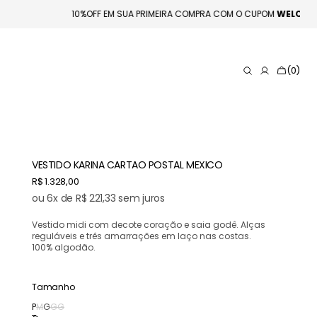
10%OFF EM SUA PRIMEIRA COMPRA COM O CUPOM
WELC
Carrinho
(0)
0
itens
VESTIDO KARINA CARTAO POSTAL MEXICO
Preço
R$ 1.328,00
normal
ou 6x de R$ 221,33 sem juros
Vestido midi com decote coração e saia godê. Alças
reguláveis e três amarrações em laço nas costas.
100% algodão.
Tamanho
P
M
G
GG
Variante
Variante
Variante
Variante