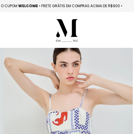
A COM O CUPOM
WELCOME 󠁯
•󠁏󠁏 FRETE GRÁTIS EM COMPRAS ACIMA DE R$900
󠁯
•󠁏󠁏