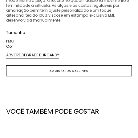
modernismo à peça. O recorte no quadril adiciona movimento e
feminilidade à silhueta. As alças e as costas reguláveis por
amarração permitem ajuste personalizado e um toque
artesanal.tecido 100% viscose em estampa exclusiva EMI,
desenvolvida manualmente.
Tamanho
P
M
G
Variante
Variante
Variante
Cor
esgotada
esgotada
esgotada
ou
ou
ou
ÁRVORE DEGRADE BURGANDY
Variante
indisponível
indisponível
indisponível
esgotada
ou
ADICIONAR AO CARRINHO
indisponível
VOCÊ TAMBÉM PODE GOSTAR