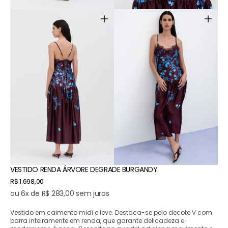
Abrir
Abrir
mídia
mídia
3
4
na
na
galeria
galeria
VESTIDO RENDA ÁRVORE DEGRADE BURGANDY
Preço
R$ 1.698,00
normal
ou 6x de R$ 283,00 sem juros
Vestido em caimento midi e leve. Destaca-se pelo decote V com
barra inteiramente em renda, que garante delicadeza e