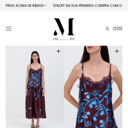
PULAR PARA O
 EM COMPRAS ACIMA DE R$900
󠁯
•󠁏󠁏
10%OFF EM SUA PRIMEIRA COMPRA COM O 
CONTEÚDO
Carrinho
(0)
0
itens
Abrir
Abrir
mídia
mídia
1
2
na
na
galeria
galeria